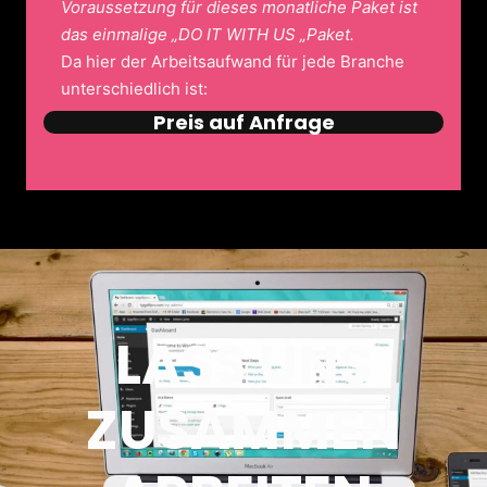
Voraussetzung für dieses monatliche Paket ist
das einmalige „DO IT WITH US „Paket.
Da hier der Arbeitsaufwand für jede Branche
unterschiedlich ist:
Preis auf Anfrage
LASS UNS
ZUSAMMEN